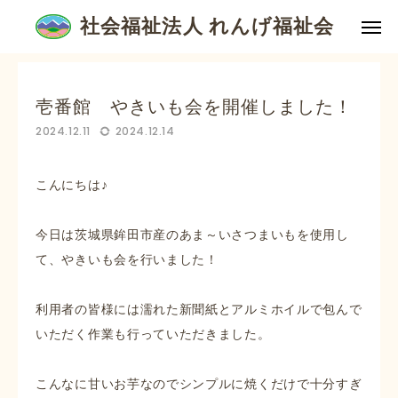
社会福祉法人 れんげ福祉会
社会福祉法人 れんげ福祉会
お知らせ
壱番館 やきいも会を開催しました！
利用料金
入居申し込み
壱番館 やきいも会を開催しました！
よくある質問
お知らせ
2024.12.11
2024.12.14
ケアハウス銀松苑
こんにちは♪
特別養護老人ホーム銀松苑
今日は茨城県鉾田市産のあま～いさつまいもを使用し
入居申し込み
て、やきいも会を行いました！
れんげ福祉会とは
利用者の皆様には濡れた新聞紙とアルミホイルで包んで
いただく作業も行っていただきました。
お問い合わせ
こんなに甘いお芋なのでシンプルに焼くだけで十分すぎ